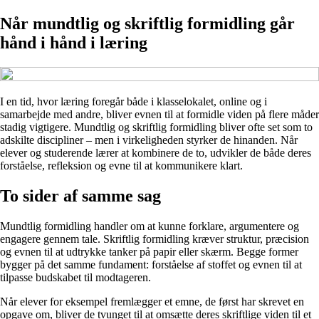
Når mundtlig og skriftlig formidling går
hånd i hånd i læring
I en tid, hvor læring foregår både i klasselokalet, online og i
samarbejde med andre, bliver evnen til at formidle viden på flere måder
stadig vigtigere. Mundtlig og skriftlig formidling bliver ofte set som to
adskilte discipliner – men i virkeligheden styrker de hinanden. Når
elever og studerende lærer at kombinere de to, udvikler de både deres
forståelse, refleksion og evne til at kommunikere klart.
To sider af samme sag
Mundtlig formidling handler om at kunne forklare, argumentere og
engagere gennem tale. Skriftlig formidling kræver struktur, præcision
og evnen til at udtrykke tanker på papir eller skærm. Begge former
bygger på det samme fundament: forståelse af stoffet og evnen til at
tilpasse budskabet til modtageren.
Når elever for eksempel fremlægger et emne, de først har skrevet en
opgave om, bliver de tvunget til at omsætte deres skriftlige viden til et