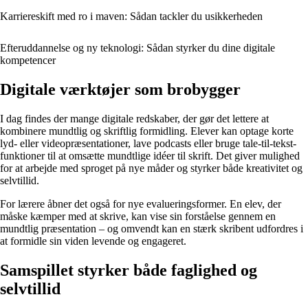
Karriereskift med ro i maven: Sådan tackler du usikkerheden
Efteruddannelse og ny teknologi: Sådan styrker du dine digitale
kompetencer
Digitale værktøjer som brobygger
I dag findes der mange digitale redskaber, der gør det lettere at
kombinere mundtlig og skriftlig formidling. Elever kan optage korte
lyd- eller videopræsentationer, lave podcasts eller bruge tale-til-tekst-
funktioner til at omsætte mundtlige idéer til skrift. Det giver mulighed
for at arbejde med sproget på nye måder og styrker både kreativitet og
selvtillid.
For lærere åbner det også for nye evalueringsformer. En elev, der
måske kæmper med at skrive, kan vise sin forståelse gennem en
mundtlig præsentation – og omvendt kan en stærk skribent udfordres i
at formidle sin viden levende og engageret.
Samspillet styrker både faglighed og
selvtillid