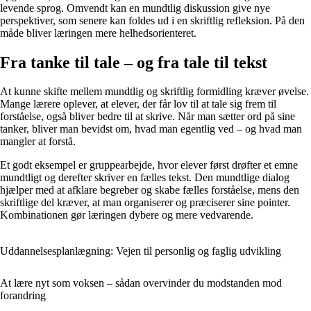
levende sprog. Omvendt kan en mundtlig diskussion give nye
perspektiver, som senere kan foldes ud i en skriftlig refleksion. På den
måde bliver læringen mere helhedsorienteret.
Fra tanke til tale – og fra tale til tekst
At kunne skifte mellem mundtlig og skriftlig formidling kræver øvelse.
Mange lærere oplever, at elever, der får lov til at tale sig frem til
forståelse, også bliver bedre til at skrive. Når man sætter ord på sine
tanker, bliver man bevidst om, hvad man egentlig ved – og hvad man
mangler at forstå.
Et godt eksempel er gruppearbejde, hvor elever først drøfter et emne
mundtligt og derefter skriver en fælles tekst. Den mundtlige dialog
hjælper med at afklare begreber og skabe fælles forståelse, mens den
skriftlige del kræver, at man organiserer og præciserer sine pointer.
Kombinationen gør læringen dybere og mere vedvarende.
Uddannelsesplanlægning: Vejen til personlig og faglig udvikling
At lære nyt som voksen – sådan overvinder du modstanden mod
forandring