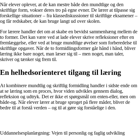
Når elever oplever, at de kan mestre både den mundtlige og den
skriftlige form, vokser deres tro på egne evner. De lærer at tilpasse sig
forskellige situationer – fra klassediskussioner til skriftlige eksamener –
og får redskaber, de kan bruge langt ud over skolen.
For lærere handler det om at skabe en bevidst sammenhæng mellem de
to former. Det kan være ved at lade elever skrive refleksioner efter en
fremlæggelse, eller ved at bruge mundtlige øvelser som forberedelse til
skriftlige opgaver. Når de to formidlingsformer går hånd i hånd, bliver
læring ikke bare noget, man læser sig til – men noget, man taler,
skriver og tænker sig frem til.
En helhedsorienteret tilgang til læring
At kombinere mundtlig og skriftlig formidling handler i sidste ende om
at se læring som en proces, hvor viden udvikles gennem dialog,
refleksion og udtryk. Det er ikke et spørgsmål om enten-eller, men om
både-og. Når elever lærer at bruge sproget på flere måder, bliver de
bedre til at forstå verden – og til at gøre sig forståelige i den.
Uddannelsesplanlægning: Vejen til personlig og faglig udvikling