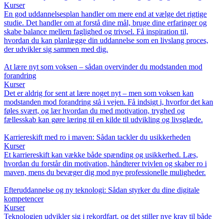
Kurser
En god uddannelsesplan handler om mere end at vælge det rigtige
studie. Det handler om at forstå dine mål, bruge dine erfaringer og
skabe balance mellem faglighed og trivsel. Få inspiration til,
hvordan du kan planlægge din uddannelse som en livslang proces,
der udvikler sig sammen med dig.
At lære nyt som voksen – sådan overvinder du modstanden mod
forandring
Kurser
Det er aldrig for sent at lære noget nyt – men som voksen kan
modstanden mod forandring stå i vejen. Få indsigt i, hvorfor det kan
føles svært, og lær hvordan du med motivation, tryghed og
fællesskab kan gøre læring til en kilde til udvikling og livsglæde.
Karriereskift med ro i maven: Sådan tackler du usikkerheden
Kurser
Et karriereskift kan vække både spænding og usikkerhed. Læs,
hvordan du forstår din motivation, håndterer tvivlen og skaber ro i
maven, mens du bevæger dig mod nye professionelle muligheder.
Efteruddannelse og ny teknologi: Sådan styrker du dine digitale
kompetencer
Kurser
Teknologien udvikler sig i rekordfart, og det stiller nye krav til både