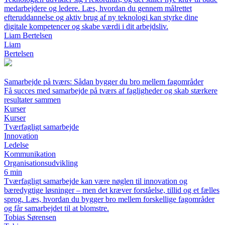
medarbejdere og ledere. Læs, hvordan du gennem målrettet
efteruddannelse og aktiv brug af ny teknologi kan styrke dine
digitale kompetencer og skabe værdi i dit arbejdsliv.
Liam Bertelsen
Liam
Bertelsen
Samarbejde på tværs: Sådan bygger du bro mellem fagområder
Få succes med samarbejde på tværs af fagligheder og skab stærkere
resultater sammen
Kurser
Kurser
Tværfagligt samarbejde
Innovation
Ledelse
Kommunikation
Organisationsudvikling
6 min
Tværfagligt samarbejde kan være nøglen til innovation og
bæredygtige løsninger – men det kræver forståelse, tillid og et fælles
sprog. Læs, hvordan du bygger bro mellem forskellige fagområder
og får samarbejdet til at blomstre.
Tobias Sørensen