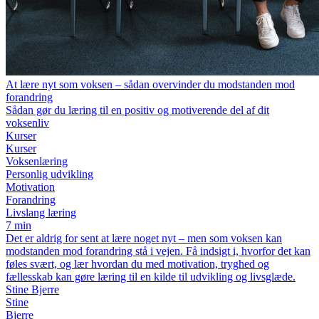
At lære nyt som voksen – sådan overvinder du modstanden mod
forandring
Sådan gør du læring til en positiv og motiverende del af dit
voksenliv
Kurser
Kurser
Voksenlæring
Personlig udvikling
Motivation
Forandring
Livslang læring
7 min
Det er aldrig for sent at lære noget nyt – men som voksen kan
modstanden mod forandring stå i vejen. Få indsigt i, hvorfor det kan
føles svært, og lær hvordan du med motivation, tryghed og
fællesskab kan gøre læring til en kilde til udvikling og livsglæde.
Stine Bjerre
Stine
Bjerre