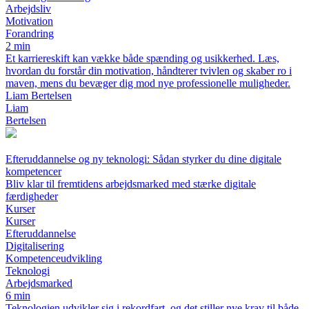
Arbejdsliv
Motivation
Forandring
2 min
Et karriereskift kan vække både spænding og usikkerhed. Læs,
hvordan du forstår din motivation, håndterer tvivlen og skaber ro i
maven, mens du bevæger dig mod nye professionelle muligheder.
Liam Bertelsen
Liam
Bertelsen
Efteruddannelse og ny teknologi: Sådan styrker du dine digitale
kompetencer
Bliv klar til fremtidens arbejdsmarked med stærke digitale
færdigheder
Kurser
Kurser
Efteruddannelse
Digitalisering
Kompetenceudvikling
Teknologi
Arbejdsmarked
6 min
Teknologien udvikler sig i rekordfart, og det stiller nye krav til både