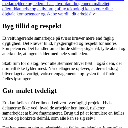
medarbejdere og ledere. Læs, hvordan du gennem målrettet
efteruddannelse og aktiv brug af ny teknologi kan styrke dine
digitale kompetencer og skabe værdi i dit arbejdsliv.
Byg tillid og respekt
Et velfungerende samarbejde på tværs kræver mere end faglig
dygtighed. Det kræver tillid, nysgerrighed og respekt for andres
kompetencer. Det handler om at turde stille spørgsmål, lytte åbent og
anerkende, at ingen sidder med hele sandheden.
Skab rum for dialog, hvor alle stemmer bliver hørt – også dem, der
normalt ikke fylder mest. Når deltagerne oplever, at deres bidrag
bliver taget alvorligt, vokser engagementet og lysten til at finde
fælles løsninger.
Gør målet tydeligt
Et klart fælles mål er limen i ethvert tværfagligt projekt. Hvis
deltagerne ikke ved, hvad de arbejder hen imod, risikerer
samarbejdet at blive fragmenteret. Brug tid på at formulere en fælles
vision og konkrete delmål, som alle kan se sig selv i.
Det kan være nyttigt at udarbejde en fælles projektplan, hvor roller,