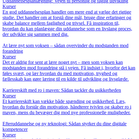
Uddannelsesplanlægning: Vejen til personlig og faglig udvikling
Kurser
En god uddannelsesplan handler om mere end at vælge det rigtige
studie. Det handler om at forstå dine mål, bruge dine erfaringer og
skabe balance mellem faglighed og trivsel. Få inspiration til,
hvordan du kan planlægge din uddannelse som en livslang proces,
der udvikler sig sammen med dig.
At lære nyt som voksen – sådan overvinder du modstanden mod
forandring
Kurser
Det er aldrig for sent at lære noget nyt – men som voksen kan
modstanden mod forandring stå i vejen. Få indsigt i, hvorfor det kan
føles svært, og lær hvordan du med motivation, tryghed og
fællesskab kan gøre læring til en kilde til udvikling og livsglæde.
Karriereskift med ro i maven: Sådan tackler du usikkerheden
Kurser
Et karriereskift kan vække både spænding og usikkerhed. Læs,
hvordan du forstår din motivation, håndterer tvivlen og skaber ro i
maven, mens du bevæger dig mod nye professionelle muligheder.
Efteruddannelse og ny teknologi: Sådan styrker du dine digitale
kompetencer
Kurser