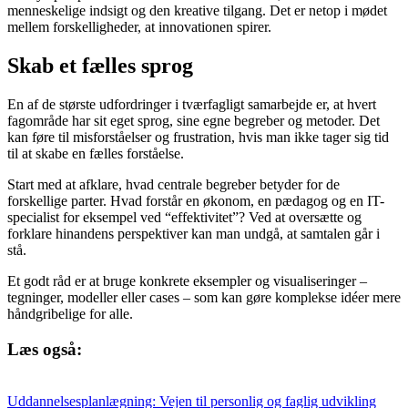
menneskelige indsigt og den kreative tilgang. Det er netop i mødet
mellem forskelligheder, at innovationen spirer.
Skab et fælles sprog
En af de største udfordringer i tværfagligt samarbejde er, at hvert
fagområde har sit eget sprog, sine egne begreber og metoder. Det
kan føre til misforståelser og frustration, hvis man ikke tager sig tid
til at skabe en fælles forståelse.
Start med at afklare, hvad centrale begreber betyder for de
forskellige parter. Hvad forstår en økonom, en pædagog og en IT-
specialist for eksempel ved “effektivitet”? Ved at oversætte og
forklare hinandens perspektiver kan man undgå, at samtalen går i
stå.
Et godt råd er at bruge konkrete eksempler og visualiseringer –
tegninger, modeller eller cases – som kan gøre komplekse idéer mere
håndgribelige for alle.
Læs også:
Uddannelsesplanlægning: Vejen til personlig og faglig udvikling