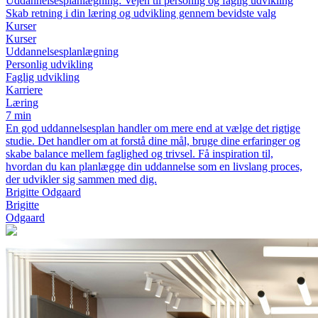
Uddannelsesplanlægning: Vejen til personlig og faglig udvikling
Skab retning i din læring og udvikling gennem bevidste valg
Kurser
Kurser
Uddannelsesplanlægning
Personlig udvikling
Faglig udvikling
Karriere
Læring
7 min
En god uddannelsesplan handler om mere end at vælge det rigtige
studie. Det handler om at forstå dine mål, bruge dine erfaringer og
skabe balance mellem faglighed og trivsel. Få inspiration til,
hvordan du kan planlægge din uddannelse som en livslang proces,
der udvikler sig sammen med dig.
Brigitte Odgaard
Brigitte
Odgaard