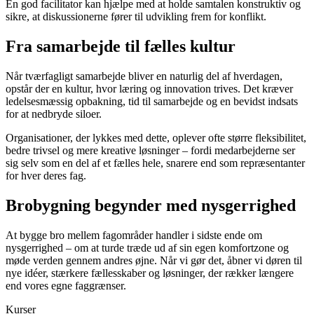
En god facilitator kan hjælpe med at holde samtalen konstruktiv og
sikre, at diskussionerne fører til udvikling frem for konflikt.
Fra samarbejde til fælles kultur
Når tværfagligt samarbejde bliver en naturlig del af hverdagen,
opstår der en kultur, hvor læring og innovation trives. Det kræver
ledelsesmæssig opbakning, tid til samarbejde og en bevidst indsats
for at nedbryde siloer.
Organisationer, der lykkes med dette, oplever ofte større fleksibilitet,
bedre trivsel og mere kreative løsninger – fordi medarbejderne ser
sig selv som en del af et fælles hele, snarere end som repræsentanter
for hver deres fag.
Brobygning begynder med nysgerrighed
At bygge bro mellem fagområder handler i sidste ende om
nysgerrighed – om at turde træde ud af sin egen komfortzone og
møde verden gennem andres øjne. Når vi gør det, åbner vi døren til
nye idéer, stærkere fællesskaber og løsninger, der rækker længere
end vores egne faggrænser.
Kurser