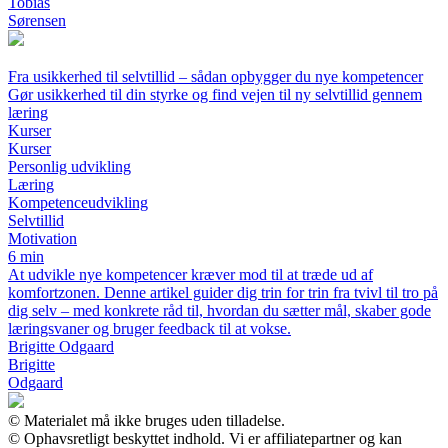
Tobias
Sørensen
Fra usikkerhed til selvtillid – sådan opbygger du nye kompetencer
Gør usikkerhed til din styrke og find vejen til ny selvtillid gennem
læring
Kurser
Kurser
Personlig udvikling
Læring
Kompetenceudvikling
Selvtillid
Motivation
6 min
At udvikle nye kompetencer kræver mod til at træde ud af
komfortzonen. Denne artikel guider dig trin for trin fra tvivl til tro på
dig selv – med konkrete råd til, hvordan du sætter mål, skaber gode
læringsvaner og bruger feedback til at vokse.
Brigitte Odgaard
Brigitte
Odgaard
© Materialet må ikke bruges uden tilladelse.
© Ophavsretligt beskyttet indhold. Vi er affiliatepartner og kan