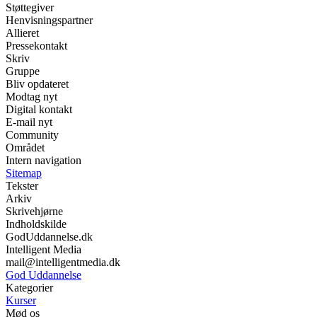
Støttegiver
Henvisningspartner
Allieret
Pressekontakt
Skriv
Gruppe
Bliv opdateret
Modtag nyt
Digital kontakt
E-mail nyt
Community
Området
Intern navigation
Sitemap
Tekster
Arkiv
Skrivehjørne
Indholdskilde
GodUddannelse.dk
Intelligent Media
mail@intelligentmedia.dk
God Uddannelse
Kategorier
Kurser
Mød os