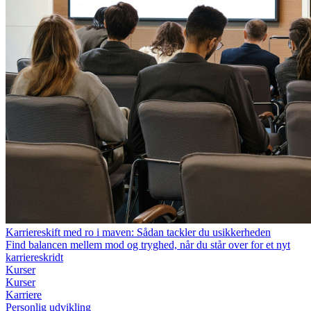
Karriereskift med ro i maven: Sådan tackler du usikkerheden
Find balancen mellem mod og tryghed, når du står over for et nyt
karriereskridt
Kurser
Kurser
Karriere
Personlig udvikling