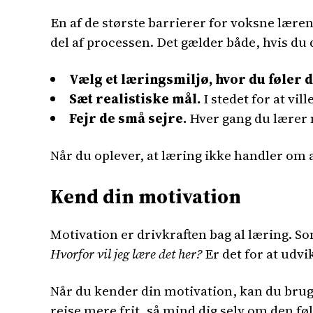
En af de største barrierer for voksne lærende
del af processen. Det gælder både, hvis du d
Vælg et læringsmiljø, hvor du føler d
Sæt realistiske mål.
I stedet for at vi
Fejr de små sejre.
Hver gang du lærer n
Når du oplever, at læring ikke handler om a
Kend din motivation
Motivation er drivkraften bag al læring. So
Hvorfor vil jeg lære det her?
Er det for at udvik
Når du kender din motivation, kan du brug
rejse mere frit, så mind dig selv om den fø