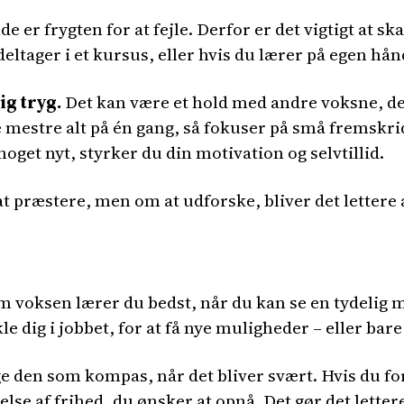
 er frygten for at fejle. Derfor er det vigtigt at sk
eltager i et kursus, eller hvis du lærer på egen hån
ig tryg.
Det kan være et hold med andre voksne, de
lle mestre alt på én gang, så fokuser på små fremskri
oget nyt, styrker du din motivation og selvtillid.
t præstere, men om at udforske, bliver det lettere a
m voksen lærer du bedst, når du kan se en tydelig m
le dig i jobbet, for at få nye muligheder – eller bar
e den som kompas, når det bliver svært. Hvis du for
lelse af frihed, du ønsker at opnå. Det gør det lette