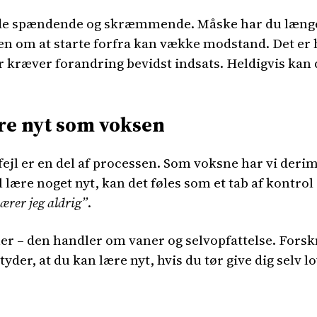
e spændende og skræmmende. Måske har du længe haft
en om at starte forfra kan vække modstand. Det er h
for kræver forandring bevidst indsats. Heldigvis kan 
ære nyt som voksen
fejl er en del af processen. Som voksne har vi derim
kal lære noget nyt, kan det føles som et tab af kont
lærer jeg aldrig”
.
– den handler om vaner og selvopfattelse. Forsknin
tyder, at du kan lære nyt, hvis du tør give dig selv l