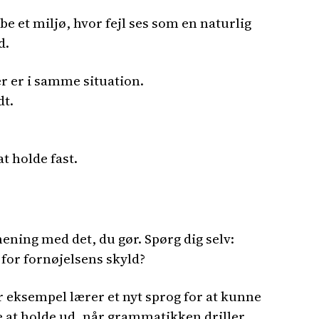
abe et miljø, hvor fejl ses som en naturlig
d.
r er i samme situation.
dt.
t holde fast.
ening med det, du gør. Spørg dig selv:
e for fornøjelsens skyld?
 eksempel lærer et nyt sprog for at kunne
re at holde ud, når grammatikken driller.