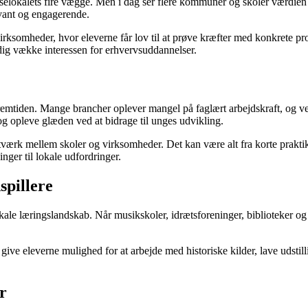
lasselokalets fire vægge. Men i dag ser flere kommuner og skoler værdie
evant og engagerende.
somheder, hvor eleverne får lov til at prøve kræfter med konkrete proj
dig vække interessen for erhvervsuddannelser.
mtiden. Mange brancher oplever mangel på faglært arbejdskraft, og ved 
g opleve glæden ved at bidrage til unges udvikling.
 netværk mellem skoler og virksomheder. Det kan være alt fra korte prakt
nger til lokale udfordringer.
spillere
t lokale læringslandskab. Når musikskoler, idrætsforeninger, biblioteker
e eleverne mulighed for at arbejde med historiske kilder, lave udstilling
r