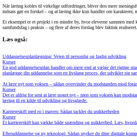
Når læring kobles til virkelige udfordringer, bliver den mere meningsf
indsats gør en forskel – og at læring ikke kun handler om karakterer,
Et eksempel er et projekt i en mindre by, hvor eleverne sammen med 
samfundsfag i praksis – og flere af deres forslag blev faktisk realiseret
Læs også:
Uddannelsesplanlægning: Vejen til personlig og faglig udvikling
Kurser
En god uddannelsesplan handler om mere end at vælge det rigtige studi
planlægge din uddannelse som en livslang proces, der udvikler sig 
At lære nyt som voksen – sådan overvinder du modstanden mod fora
Kurser
Det er aldrig for sent at lære noget nyt – men som voksen kan modstan
læring til en kilde til udvikling og livsglæde.
Karriereskift med ro i maven: Sådan tackler du usikkerheden
Kurser
Et karriereskift kan vække både spænding og usikkerhed. Læs, hvorda
Efteruddannelse og ny teknologi: Sådan styrker du dine digitale komp