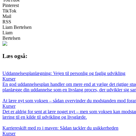
Pinterest
TikTok
Mail
RSS
Liam Bertelsen
Liam
Bertelsen
Læs også:
Uddannelsesplanlægning: Vejen til personlig og faglig udvikling
Kurser
En god uddannelsesplan handler om mere end at vælge det rigtige studi
planlægge din uddannelse som en livslang proces, der udvikler sig 
At lære nyt som voksen – sådan overvinder du modstanden mod fora
Kurser
Det er aldrig for sent at lære noget nyt – men som voksen kan modstan
læring til en kilde til udvikling og livsglæde.
Karriereskift med ro i maven: Sådan tackler du usikkerheden
Kurser