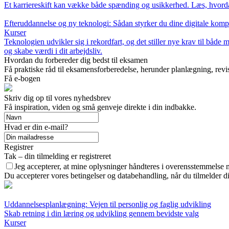
Et karriereskift kan vække både spænding og usikkerhed. Læs, hvorda
Efteruddannelse og ny teknologi: Sådan styrker du dine digitale komp
Kurser
Teknologien udvikler sig i rekordfart, og det stiller nye krav til bå
og skabe værdi i dit arbejdsliv.
Hvordan du forbereder dig bedst til eksamen
Få praktiske råd til eksamensforberedelse, herunder planlægning, revi
Få e-bogen
Skriv dig op til vores nyhedsbrev
Få inspiration, viden og små genveje direkte i din indbakke.
Hvad er din e-mail?
Registrer
Tak – din tilmelding er registreret
Jeg accepterer, at mine oplysninger håndteres i overensstemmelse 
Du accepterer vores betingelser og databehandling, når du tilmelder d
Uddannelsesplanlægning: Vejen til personlig og faglig udvikling
Skab retning i din læring og udvikling gennem bevidste valg
Kurser