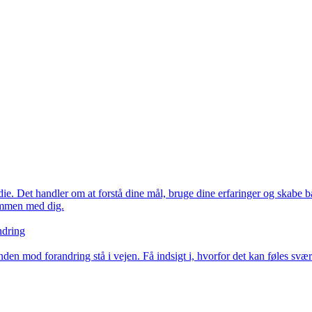
e. Det handler om at forstå dine mål, bruge dine erfaringer og skabe ba
sammen med dig.
ndring
den mod forandring stå i vejen. Få indsigt i, hvorfor det kan føles sv