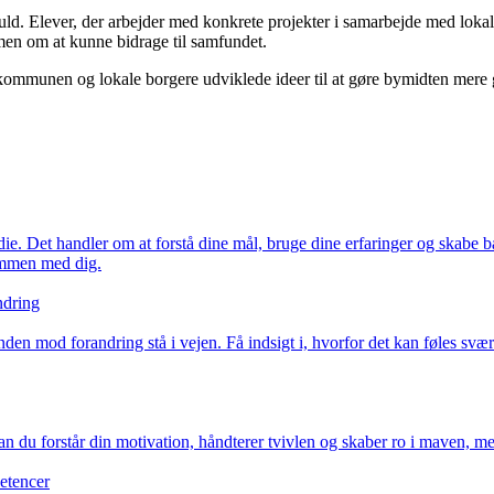
uld. Elever, der arbejder med konkrete projekter i samarbejde med lokale 
 men om at kunne bidrage til samfundet.
kommunen og lokale borgere udviklede ideer til at gøre bymidten mere 
.
e. Det handler om at forstå dine mål, bruge dine erfaringer og skabe ba
sammen med dig.
ndring
den mod forandring stå i vejen. Få indsigt i, hvorfor det kan føles sv
n du forstår din motivation, håndterer tvivlen og skaber ro i maven, 
etencer