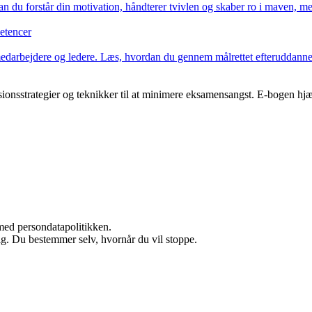
n du forstår din motivation, håndterer tvivlen og skaber ro i maven, 
etencer
de medarbejdere og ledere. Læs, hvordan du gennem målrettet efteruddanne
sionsstrategier og teknikker til at minimere eksamensangst. E-bogen hj
med persondatapolitikken.
ig. Du bestemmer selv, hvornår du vil stoppe.