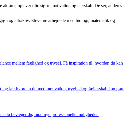
aktører, oplever ofte større motivation og ejerskab. De ser, at deres
grøn og attraktiv. Eleverne arbejdede med biologi, matematik og
lance mellem faglighed og trivsel. Få inspiration til, hvordan du kan
ært, og lær hvordan du med motivation, tryghed og fællesskab kan gøre
mens du bevæger dig mod nye professionelle muligheder.