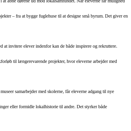
n i at åbne dørene ud mod lokalsamfundet. Når eleverne får mulighed
ekter – fra at bygge fuglehuse til at designe små byrum. Det giver en
at invitere elever indenfor kan de både inspirere og rekruttere.
ikforløb til længerevarende projekter, hvor eleverne arbejder med
 og museer samarbejder med skolerne, får eleverne adgang til nye
er eller formidle lokalhistorie til andre. Det styrker både