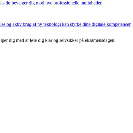
mens du bevæger dig mod nye professionelle muligheder.
lse og aktiv brug af ny teknologi kan styrke dine digitale kompetencer
ælper dig med at føle dig klar og selvsikker på eksamensdagen.