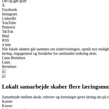
Del og gør godt
X
Facebook
Instagram
LinkedIn
YouTube
Pinterest
TikTok
Mail
RSS
4 min
Når lokale aktører går sammen om undervisningen, opstår nye mulighede
læring, engagement og forståelse for samfundet omkring dem.
Liam Bertelsen
Liam
Bertelsen
Lokalt samarbejde skaber flere læringsmu
Samarbejde mellem skole, erhverv og foreninger giver læring tæt på 
Kurser
Kurser