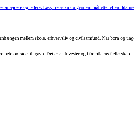
de medarbejdere og ledere. Læs, hvordan du gennem målrettet efteruddanne
enhængen mellem skole, erhvervsliv og civilsamfund. Når børn og unge 
hele området til gavn. Det er en investering i fremtidens fællesskab – 