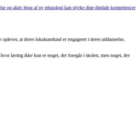
lse og aktiv brug af ny teknologi kan styrke dine digitale kompetencer
oplever, at deres lokalsamfund er engageret i deres uddannelse,
hvor læring ikke kun er noget, der foregår i skolen, men noget, der