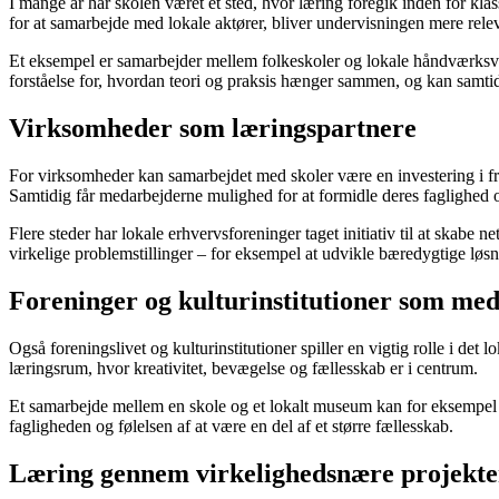
I mange år har skolen været et sted, hvor læring foregik inden for k
for at samarbejde med lokale aktører, bliver undervisningen mere rel
Et eksempel er samarbejder mellem folkeskoler og lokale håndværksvirk
forståelse for, hvordan teori og praksis hænger sammen, og kan samti
Virksomheder som læringspartnere
For virksomheder kan samarbejdet med skoler være en investering i fre
Samtidig får medarbejderne mulighed for at formidle deres faglighed o
Flere steder har lokale erhvervsforeninger taget initiativ til at skabe
virkelige problemstillinger – for eksempel at udvikle bæredygtige løsni
Foreninger og kulturinstitutioner som med
Også foreningslivet og kulturinstitutioner spiller en vigtig rolle i de
læringsrum, hvor kreativitet, bevægelse og fællesskab er i centrum.
Et samarbejde mellem en skole og et lokalt museum kan for eksempel giv
fagligheden og følelsen af at være en del af et større fællesskab.
Læring gennem virkelighedsnære projekte